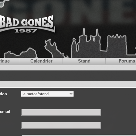
rique
Calendrier
Stand
Forums
tion
email