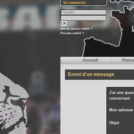
Se connecter
Mot de passe oublié ?
Pseudo oublié ?
Accueil
Histo
Envoi d'un message
J'ai une ques
concernant
Mon adresse 
Objet