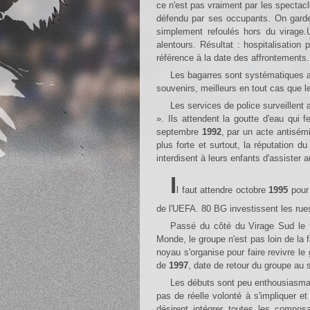
ce n'est pas vraiment par les spectacle
défendu par ses occupants. On garde 
simplement refoulés hors du virage
alentours. Résultat : hospitalisatio
référence à la date des affrontements.
Les bagarres sont systématiques avec les rares supporters adverses qui viennent nous rendre visite. Les Marseillais en gardent certainement de bons
souvenirs, meilleurs en tout cas que le
Les services de police surveillent alors les agissements de ce que l'on nomme vite « les hooligans lyonnais
». Ils attendent la goutte d'eau qui 
septembre
1992
, par un acte antisém
plus forte et surtout, la réputation 
interdisent à leurs enfants d'assister 
I
l faut attendre octobre
1995
pour 
de l'UEFA. 80 BG investissent les ru
Passé du côté du Virage Sud le temps des travaux visant à remplacer notre Virage par une tribune flambante neuve pour accueillir la Coupe du
Monde, le groupe n'est pas loin de la
noyau s'organise pour faire revivre le
de
1997
, date de retour du groupe au
Les débuts sont peu enthousiasmants ; notre virage ayant vu, à quelque chose près, sa population entièrement renouvelée. Les jeunes ne manifestent
pas de réelle volonté à s'impliquer e
désirent intégrer toutes les composa