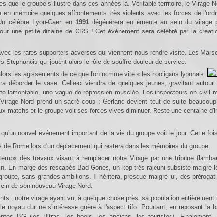
s que le groupe s'illustre dans ces années là. Véritable territoire, le Virage N
en mémoire quelques affrontements très violents avec les forces de l'ordre
.Un célèbre Lyon-Caen en
1991
dégénérera en émeute au sein du virage p
n pour une petite dizaine de CRS ! Cet événement sera célébré par la créat
s Stéphanois qui jouent alors le rôle de souffre-douleur de service.
fera déborder le vase. Celle-ci viendra de quelques jeunes, gravitant autou
ite lamentable, une vague de répression musclée. Les inspecteurs en civil r
du Virage Nord prend un sacré coup : Gerland devient tout de suite beaucou
aux matchs et le groupe voit ses forces vives diminuer. Reste une centaine d'ir
qu'un nouvel événement important de la vie du groupe voit le jour. Cette foi
es de Rome lors d'un déplacement qui restera dans les mémoires du groupe.
 fin. En marge des rescapés Bad Gones, un kop très rajeuni subsiste malgré l
 groupe, sans grandes ambitions. Il héritera, presque malgré lui, des prérogat
 sein de son nouveau Virage Nord.
t le noyau dur ne s'intéresse guère à l'aspect tifo. Pourtant, en reposant l
ntes BG (les Ultras, les hools, les anciens, les touristes). Finalement, 