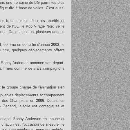
pris une trentaine de BG parmi les plus
ique tifo à base de voiles. C'est aussi
ent de l'OL, le Kop Virage Nord veille
ique. Dans la saison, plusieurs actions
nt, comme en cette fin d'année
2002
, le
 titre, quelques déplacements offrent
, Sonny Anderson annonce son départ.
ont affirmés comme de vrais compagnons
t le groupe chargé de l'animation s'en
noubliables déplacements accompagnent
gue des Champions en
2006
. Durant les
 Gerland, la folie est contagieuse et
Gerland, Sonny Anderson en tribune et
e chacun est l'occasion de mesurer le
qui, trop nombreux, nous ont quittés.