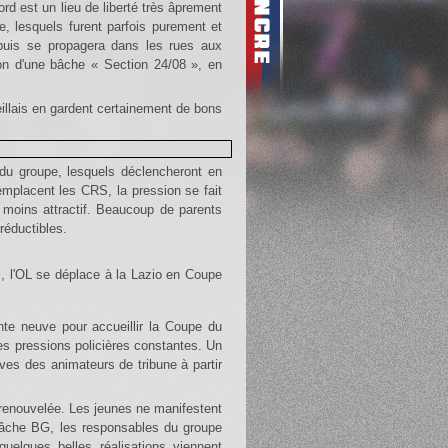
ord est un lieu de liberté très âprement
, lesquels furent parfois purement et
uis se propagera dans les rues aux
ion d'une bâche « Section 24/08 », en
r du groupe, lesquels déclencheront en
emplacent les CRS, la pression se fait
p moins attractif. Beaucoup de parents
réductibles.
s, l'OL se déplace à la Lazio en Coupe
es pressions policières constantes. Un
ives des animateurs de tribune à partir
a bâche BG, les responsables du groupe
quelques belles réalisations viennent