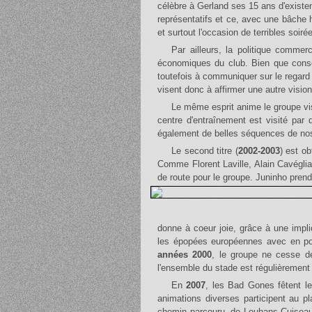
célèbre à Gerland ses 15 ans d'existen
représentatifs et ce, avec une bâche h
et surtout l'occasion de terribles soi
Par ailleurs, la politique commerciale et le discours ultra-libéral de Jean-Michel Aulas continuent à porter ses fruits sur les résultats sportifs et
économiques du club. Bien que conscie
toutefois à communiquer sur le regard 
visent donc à affirmer une autre vision
Le même esprit anime le groupe v
centre d'entraînement est visité par
également de belles séquences de nos
Le second titre (
2002-2003
) est o
Comme Florent Laville, Alain Cavéglia
de route pour le groupe. Juninho pren
donne à coeur joie, grâce à une impl
les épopées européennes avec en poi
années 2000
, le groupe ne cesse de
l'ensemble du stade est régulièrement
En
2007
, les Bad Gones fêtent le
animations diverses participent au p
chemin parcouru, de Louhans-Cuiseaux