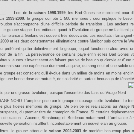
Lors de la
saison 1998-1999
, les Bad Gones se mobilisent pour d'
 En
1999-2000
, le groupe compte 1 500 membres : ceci implique le besoin 
évolution s'accompagne d'une difficile période de transition . Les anciens 
: le groupe stagne. Les critiques quant à l'évolution du groupe ne faciliten
 l'ambiance à Gerland est souvent très décevante. Les résultats n'arrangent e
-2000
et les deux consternantes éliminations contre Maribor puis contre le W
i préfèrent quitter définitivement le groupe, lequel fonctionne alors avec u
oin de la fin. La persévérance de certains paye enfin et les Bad Gones v
breux jeunes s'investissent en faisant preuve de beaucoup d'envie et d'une m
ormais sur une expérience durement acquise, du sang neuf et une solide uni
ige une bonne dose de maturité, de solidarité et surtout beaucoup de ténacité
e par une grosse évolution, puisque l'ensemble des fans du Virage Nord
AGE NORD. L'ampleur prise par le groupe encourage cette évolution. Le ter
 les plus fidèles membres du groupe. De bien belles réalisations au Virage
suspense, du premier titre de champion de France. Si certains déplacements
in de saison : Auxerre, Strasbourg et Bordeaux notamment. L'ambiance à 
e nouvelle génération insufflent incontestablement un nouvel élan au groupe.
lères, le groupe attaque la
saison 2002-2003
de manière beaucoup plus op