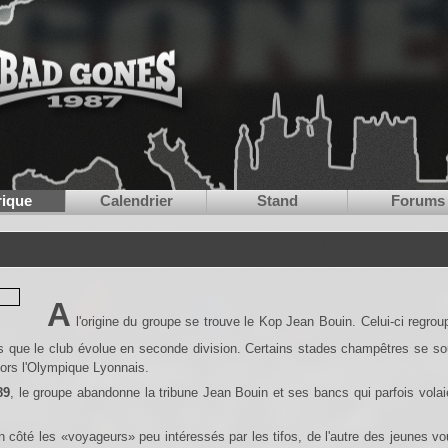
rique
Calendrier
Stand
Forums
A
l'origine du groupe se trouve le Kop Jean Bouin. Celui-ci regroup
ors que le club évolue en seconde division. Certains stades champêtres se s
lors l'Olympique Lyonnais.
89
, le groupe abandonne la tribune Jean Bouin et ses bancs qui parfois volai