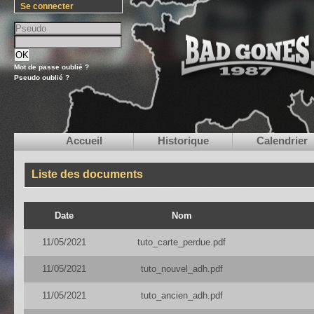
Se connecter
Mot de passe oublié ?
Pseudo oublié ?
Accueil
Historique
Calendrier
Liste des documents
Date
Nom
11/05/2021
tuto_carte_perdue.pdf
11/05/2021
tuto_nouvel_adh.pdf
11/05/2021
tuto_ancien_adh.pdf